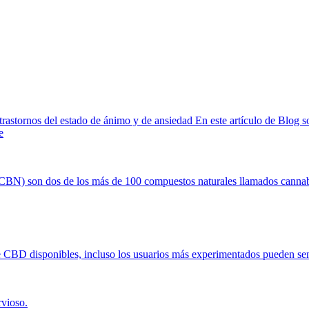
e trastornos del estado de ánimo y de ansiedad En este artículo de Blog 
e
N) son dos de los más de 100 compuestos naturales llamados cannabin
CBD disponibles, incluso los usuarios más experimentados pueden sent
rvioso.