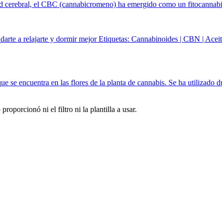
d cerebral, el CBC (cannabicromeno) ha emergido como un fitocannabin
rte a relajarte y dormir mejor Etiquetas: Cannabinoides | CBN | Ace
e encuentra en las flores de la planta de cannabis. Se ha utilizado du
oporcionó ni el filtro ni la plantilla a usar.