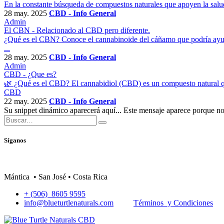
En la constante búsqueda de compuestos naturales que apoyen la salu
28 may. 2025
CBD - Info General
Admin
El CBN - Relacionado al CBD pero diferente.
¿Qué es el CBN? Conoce el cannabinoide del cáñamo que podría ayuda
...
28 may. 2025
CBD - Info General
Admin
CBD - ¿Que es?
🌿 ¿Qué es el CBD? El cannabidiol (CBD) es un compuesto natural que s
CBD
22 may. 2025
CBD - Info General
Su snippet dinámico aparecerá aquí... Este mensaje aparece porque no pr
Síganos
Mántica • San José • Costa Rica
+ (506) 8605 9595
info@blueturtlenaturals.com
Términos y Condiciones