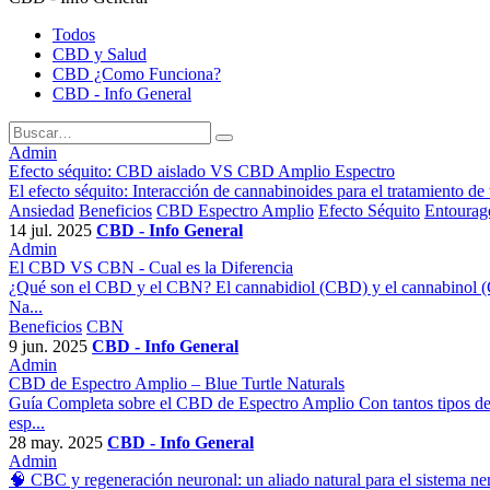
Todos
CBD y Salud
CBD ¿Como Funciona?
CBD - Info General
Admin
Efecto séquito: CBD aislado VS CBD Amplio Espectro
El efecto séquito: Interacción de cannabinoides para el tratamiento d
Ansiedad
Beneficios
CBD Espectro Amplio
Efecto Séquito
Entourag
14 jul. 2025
CBD - Info General
Admin
El CBD VS CBN - Cual es la Diferencia
¿Qué son el CBD y el CBN? El cannabidiol (CBD) y el cannabinol (CB
Na...
Beneficios
CBN
9 jun. 2025
CBD - Info General
Admin
CBD de Espectro Amplio – Blue Turtle Naturals
Guía Completa sobre el CBD de Espectro Amplio Con tantos tipos de 
esp...
28 may. 2025
CBD - Info General
Admin
🧠 CBC y regeneración neuronal: un aliado natural para el sistema ne